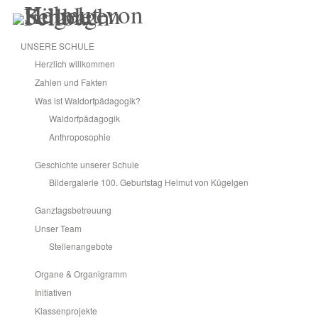
UNSERE SCHULE
Herzlich willkommen
Impressum
Zahlen und Fakten
Was ist Waldorfpädagogik?
Helmut von Kügelgen-Schule gemeinnützige GmbH
Waldorfpädagogik
Freie Schule auf Grundlage der „Allgemeinen Menschenkunde“
Anthroposophie
Siemensstraße 5
D-70736 Fellbach
Geschichte unserer Schule
Bildergalerie 100. Geburtstag Helmut von Kügelgen
Amtsgericht Stuttgart, HRB 725924
Geschäftsführung: Ulrich M. Kleber
Ganztagsbetreuung
Die Helmut von Kügelgen-Schule gGmbH ist eine anerkannte
Unser Team
Ersatzschule nach § 10 Privatschulgesetz.
Stellenangebote
Gesellschafterverein:
Organe & Organigramm
Verein zur Förderung der
Helmut von Kügelgen-Schule,
Initiativen
Klassenprojekte