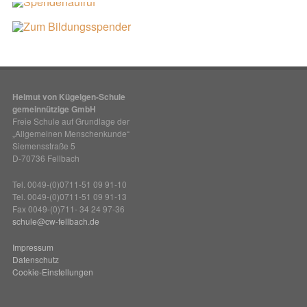
Helmut von Kügelgen-Schule
gemeinnützige GmbH
Freie Schule auf Grundlage der
„Allgemeinen Menschenkunde“
Siemensstraße 5
D-70736 Fellbach
Tel. 0049-(0)0711-51 09 91-10
Tel. 0049-(0)0711-51 09 91-13
Fax 0049-(0)711- 34 24 97-36
schule@cw-fellbach.de
Impressum
Datenschutz
Cookie-Einstellungen