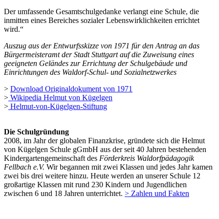
Der umfassende Gesamtschulgedanke verlangt eine Schule, die
inmitten eines Bereiches sozialer Lebenswirklichkeiten errichtet
wird.“
Auszug aus der Entwurfsskizze von 1971 für den Antrag an das
Bürgermeisteramt der Stadt Stuttgart auf die Zuweisung eines
geeigneten Geländes zur Errichtung der Schulgebäude und
Einrichtungen des Waldorf-Schul- und Sozialnetzwerkes
>
Download Originaldokument von 1971
>
Wikipedia Helmut von Kügelgen
>
Helmut-von-Kügelgen-Stiftung
Die Schulgründung
2008, im Jahr der globalen Finanzkrise, gründete sich die Helmut
von Kügelgen Schule gGmbH aus der seit 40 Jahren bestehenden
Kindergartengemeinschaft des
Förderkreis Waldorfpädagogik
Fellbach e.V.
Wir begannen mit zwei Klassen und jedes Jahr kamen
zwei bis drei weitere hinzu. Heute werden an unserer Schule 12
großartige Klassen mit rund 230 Kindern und Jugendlichen
zwischen 6 und 18 Jahren unterrichtet.
> Zahlen und Fakten