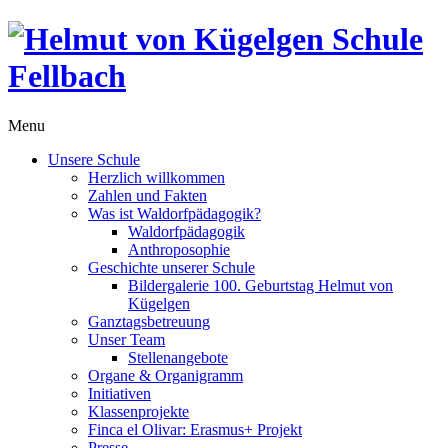
Menu
Unsere Schule
Herzlich willkommen
Zahlen und Fakten
Was ist Waldorfpädagogik?
Waldorfpädagogik
Anthroposophie
Geschichte unserer Schule
Bildergalerie 100. Geburtstag Helmut von
Kügelgen
Ganztagsbetreuung
Unser Team
Stellenangebote
Organe & Organigramm
Initiativen
Klassenprojekte
Finca el Olivar: Erasmus+ Projekt
Presse