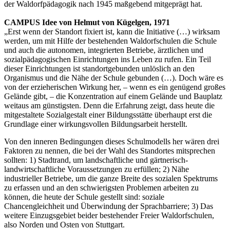
der Waldorfpädagogik nach 1945 maßgebend mitgeprägt hat.
.
CAMPUS Idee von Helmut von Kügelgen, 1971
„Erst wenn der Standort fixiert ist, kann die Initiative (…) wirksam
werden, um mit Hilfe der bestehenden Waldorfschulen die Schule
und auch die autonomen, integrierten Betriebe, ärztlichen und
sozialpädagogischen Einrichtungen ins Leben zu rufen. Ein Teil
dieser Einrichtungen ist standortgebunden unlöslich an den
Organismus und die Nähe der Schule gebunden (…). Doch wäre es
von der erzieherischen Wirkung her, – wenn es ein genügend großes
Gelände gibt, – die Konzentration auf einem Gelände und Bauplatz
weitaus am günstigsten. Denn die Erfahrung zeigt, dass heute die
mitgestaltete Sozialgestalt einer Bildungsstätte überhaupt erst die
Grundlage einer wirkungsvollen Bildungsarbeit herstellt.
Von den inneren Bedingungen dieses Schulmodells her wären drei
Faktoren zu nennen, die bei der Wahl des Standortes mitsprechen
sollten: 1) Stadtrand, um landschaftliche und gärtnerisch-
landwirtschaftliche Voraussetzungen zu erfüllen; 2) Nähe
industrieller Betriebe, um die ganze Breite des sozialen Spektrums
zu erfassen und an den schwierigsten Problemen arbeiten zu
können, die heute der Schule gestellt sind: soziale
Chancengleichheit und Überwindung der Sprachbarriere; 3) Das
weitere Einzugsgebiet beider bestehender Freier Waldorfschulen,
also Norden und Osten von Stuttgart.