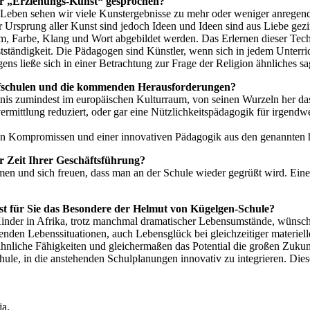
 „Erziehungs-Kunst“ gesprochen?
n Leben sehen wir viele Kunstergebnisse zu mehr oder weniger anrege
 Ursprung aller Kunst sind jedoch Ideen und Ideen sind aus Liebe gezi
m, Farbe, Klang und Wort abgebildet werden. Das Erlernen dieser Tech
tändigkeit. Die Pädagogen sind Künstler, wenn sich in jedem Unterric
gens ließe sich in einer Betrachtung zur Frage der Religion ähnliches sa
rfschulen und die kommenden Herausforderungen?
s zumindest im europäischen Kulturraum, von seinen Wurzeln her das ei
vermittlung reduziert, oder gar eine Nützlichkeitspädagogik für irgendw
gen Kompromissen und einer innovativen Pädagogik aus den genannten 
 Zeit Ihrer Geschäftsführung?
men und sich freuen, dass man an der Schule wieder gegrüßt wird. Ei
st für Sie das Besondere der Helmut von Kügelgen-Schule?
nder in Afrika, trotz manchmal dramatischer Lebensumstände, wünsche
menden Lebenssituationen, auch Lebensglück bei gleichzeitiger materie
nliche Fähigkeiten und gleichermaßen das Potential die großen Zukunft
chule, in die anstehenden Schulplanungen innovativ zu integrieren. D
ja.