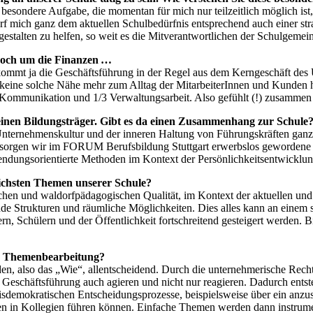
e besondere Aufgabe, die momentan für mich nur teilzeitlich möglich i
 darf mich ganz dem aktuellen Schulbedürfnis entsprechend auch einer s
estalten zu helfen, so weit es die Mitverantwortlichen der Schulgemein
och um die Finanzen …
kommt ja die Geschäftsführung in der Regel aus dem Kerngeschäft des 
keine solche Nähe mehr zum Alltag der MitarbeiterInnen und Kunden ha
 2/3 Kommunikation und 1/3 Verwaltungsarbeit. Also gefühlt (!) zusam
inen Bildungsträger. Gibt es da einen Zusammenhang zur Schule
nternehmenskultur und der inneren Haltung von Führungskräften ganz
ersorgen wir im FORUM Berufsbildung Stuttgart erwerbslos gewordene
wendungsorientierte Methoden im Kontext der Persönlichkeitsentwicklung
ichsten Themen unserer Schule?
schen und waldorfpädagogischen Qualität, im Kontext der aktuellen und
 Strukturen und räumliche Möglichkeiten. Dies alles kann an einem 
n, Schülern und der Öffentlichkeit fortschreitend gesteigert werden. 
en Themenbearbeitung?
oden, also das „Wie“, allentscheidend. Durch die unternehmerische Re
 Geschäftsführung auch agieren und nicht nur reagieren. Dadurch entste
sdemokratischen Entscheidungsprozesse, beispielsweise über ein anzus
en in Kollegien führen können. Einfache Themen werden dann instrumen