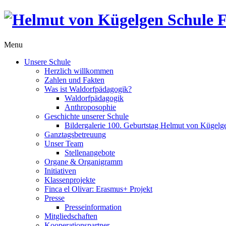
Menu
Unsere Schule
Herzlich willkommen
Zahlen und Fakten
Was ist Waldorfpädagogik?
Waldorfpädagogik
Anthroposophie
Geschichte unserer Schule
Bildergalerie 100. Geburtstag Helmut von Kügelg
Ganztagsbetreuung
Unser Team
Stellenangebote
Organe & Organigramm
Initiativen
Klassenprojekte
Finca el Olivar: Erasmus+ Projekt
Presse
Presseinformation
Mitgliedschaften
Kooperationspartner