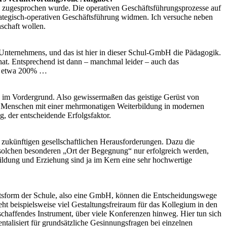
st, zugesprochen wurde. Die operativen Geschäftsführungsprozesse auf
trategisch-operativen Geschäftsführung widmen. Ich versuche neben
schaft wollen.
Unternehmens, und das ist hier in dieser Schul-GmbH die Pädagogik.
t. Entsprechend ist dann – manchmal leider – auch das
men etwa 200% …
?
 im Vordergrund. Also gewissermaßen das geistige Gerüst von
 Menschen mit einer mehrmonatigen Weiterbildung in modernen
, der entscheidende Erfolgsfaktor.
 zukünftigen gesellschaftlichen Herausforderungen. Dazu die
solchen besonderen „Ort der Begegnung“ nur erfolgreich werden,
Bildung und Erziehung sind ja im Kern eine sehr hochwertige
chtsform der Schule, also eine GmbH, können die Entscheidungswege
ht beispielsweise viel Gestaltungsfreiraum für das Kollegium in den
chaffendes Instrument, über viele Konferenzen hinweg. Hier tun sich
talisiert für grundsätzliche Gesinnungsfragen bei einzelnen