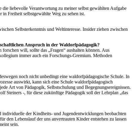
e die liebevolle Verantwortung zu meiner selbst gewählten Aufgabe
r in Freiheit selbstgewählte Weg zu sehen ist.
ischen Selbsterkenntnis und Weltinteresse. Insider ziehen zwischen
nschaftlichen Anspruch in der Waldorfpädagogik?
 forschen will, sollte das „Fragen“ aushalten können. Aus
hrerkollegium immer auch ein Forschungs-Gremium. Methoden
ie deswegen noch nicht unbedingt eine waldorfpädagogische Schule. In
rozesse auswirkt, kann sich eine Schule waldorfpädagogisch
ür jede Art von Pädagogik, Selbstschulung und Begegnungsereignissen.
f Steiners -, für diese zukünftige Pädagogik soll der Lehrplan „das
d individuelle der Kindheits- und Jugendentwicklungen beobachten
r den Lebenslauf der uns anvertrauten Kinder entstehen zu lassen
eint sein.