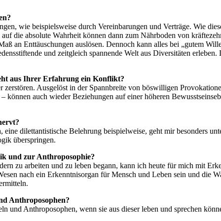
en?
ngen, wie beispielsweise durch Vereinbarungen und Verträge. Wie diese
e auf die absolute Wahrheit können dann zum Nährboden von kräftezeh
Maß an Enttäuschungen auslösen. Dennoch kann alles bei „gutem Wil
riedensstiftende und zeitgleich spannende Welt aus Diversitäten erlebe
t aus Ihrer Erfahrung ein Konflikt?
 zerstören. Ausgelöst in der Spannbreite von böswilligen Provokationen
 – können auch wieder Beziehungen auf einer höheren Bewusstseinseben
nervt?
Ja, eine dilettantistische Belehrung beispielweise, geht mir besonders un
gik überspringen.
gik und zur Anthroposophie?
rn zu arbeiten und zu leben begann, kann ich heute für mich mit Erke
sen nach ein Erkenntnisorgan für Mensch und Leben sein und die Wal
rmitteln.
und Anthroposophen?
n und Anthroposophen, wenn sie aus dieser leben und sprechen könne