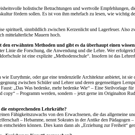
isheitsvolle holistische Betrachtungen und wertvolle Empfehlungen, di
skultur fördern sollen. Es ist von ihm mehrfach zu lesen, wie wichtig de
spirituell, sinnbildlich zwischen Kerzenlicht und Lagerfeuer. Also zw
h mittelalterliche Mauern hoch.
it den erwähnten Methoden und gibt es da überhaupt einen wisse
ster Linie die Forschung, die Anwendung und die Lehre. Wer erfolgreich
dorfschule ist eine explizite „Methodenschule“. Insofern ist das Le
 wie Eurythmie, oder gar eine tendenzielle Architektur anbietet, ist s
 Begegnung zwischen Schüler und Lehrer und deren gegenseitigen Lernp
inem Faust: „Das Was bedenke, mehr bedenke Wie“ – Eine Steilvorlage f
nd copy“ – Programm werden, sondern – jetzt gerne im Originalton Rudol
n die entsprechenden Lehrkräfte?
 einen Fähigkeitszuwachs von den Erwachsenen, die das allgemeine un
ferschaft – Hebamme, nennt Sokrates in der Antike den Pädagogen – fü
en entscheiden können. Dies kann dann als „Erziehung zur Freiheit“ gem