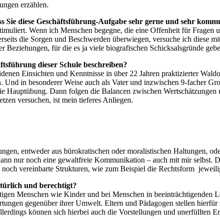
tungen erzählen.
Sie diese Geschäftsführung-Aufgabe sehr gerne und sehr kommun
uliert. Wenn ich Menschen begegne, die eine Offenheit für Fragen un
dererseits die Sorgen und Beschwerden überwiegen, versuche ich diese
 Beziehungen, für die es ja viele biografischen Schicksalsgründe geb
tsführung dieser Schule beschreiben?
idenen Einsichten und Kenntnisse in über 22 Jahren praktizierter Wa
nen. Und in besonderer Weise auch als Vater und inzwischen 9-fache
ie Hauptübung. Dann folgen die Balancen zwischen Wertschätzungen un
zen versuchen, ist mein tieferes Anliegen.
rungen, entweder aus bürokratischen oder moralistischen Haltungen, o
ann nur noch eine gewaltfreie Kommunikation – auch mit mir selbst. 
 noch vereinbarte Strukturen, wie zum Beispiel die Rechtsform jeweil
rlich und berechtigt?
rftigen Menschen wie Kinder und bei Menschen in beeinträchtigenden Le
artungen gegenüber ihrer Umwelt. Eltern und Pädagogen stellen hierfür
lerdings können sich hierbei auch die Vorstellungen und unerfüllten 