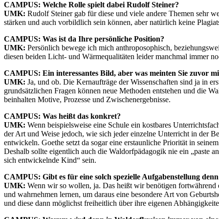
CAMPUS: Welche Rolle spielt dabei Rudolf Steiner?
UMK:
Rudolf Steiner gab für diese und viele andere Themen sehr we
stärken und auch vorbildlich sein können, aber natürlich keine Plagiat
CAMPUS: Was ist da Ihre persönliche Position?
UMK:
Persönlich bewege ich mich anthroposophisch, beziehungsweise 
diesen beiden Licht- und Wärmequalitäten leider manchmal immer noc
CAMPUS: Ein interessantes Bild, aber was meinten Sie zuvor m
UMK:
Ja, und ob. Die Kernaufträge der Wissenschaften sind ja in er
grundsätzlichen Fragen können neue Methoden entstehen und die Wal
beinhalten Motive, Prozesse und Zwischenergebnisse.
CAMPUS: Was heißt das konkret?
UMK:
Wenn beispielsweise eine Schule ein kostbares Unterrichtsfach
der Art und Weise jedoch, wie sich jeder einzelne Unterricht in der
entwickeln. Goethe setzt da sogar eine erstaunliche Priorität in se
Deshalb sollte eigentlich auch die Waldorfpädagogik nie ein „paste a
sich entwickelnde Kind“ sein.
CAMPUS: Gibt es für eine solch spezielle Aufgabenstellung den
UMK:
Wenn wir so wollen, ja. Das heißt wir benötigen fortwährend
und wahrnehmen lernen, um daraus eine besondere Art von Geburtshel
und diese dann möglichst freiheitlich über ihre eigenen Abhängigkeit