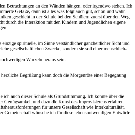
nden Betrachtungen an den Wänden hängen, oder irgendwo stehen. Ich
mmerte Gefäße, dann ist alles was folgt auch gut, schön und wahr.
niken geschieht in der Schule bei den Schülern zuerst über den Weg
ht durch die Interaktion mit den Kindern und Jugendlichen eigene
gen.
nzige spirituelle, im Sinne verständlicher ganzheitlicher Sicht und
elche gesellschaftlichen Zwecke, sondern sie soll einer menschlich-
hochwertigen Wurzeln heraus sein.
ne herzliche Begrüßung kann doch die Morgenröte einer Begegnung
 ich auch dieser Schule als Grundstimmung. Ich konnte über die
ller Genügsamkeit und dazu die Kunst des Improvisierens erfahren
sherausforderungen für unsere Gesellschaft wie Interkulturalität,
ieser Gemeinschaft wünsche ich für diese lebensnotwendigen Entwürfe