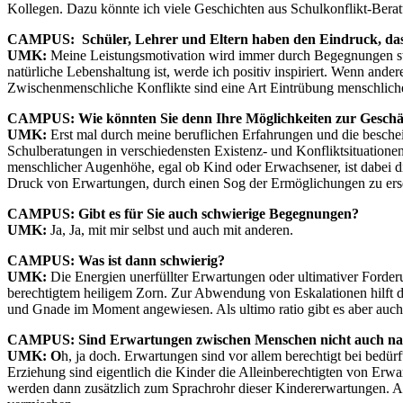
Kollegen. Dazu könnte ich viele Geschichten aus Schulkonflikt-Bera
CAMPUS: Schüler, Lehrer und Eltern haben den Eindruck, dass 
UMK:
Meine Leistungsmotivation wird immer durch Begegnungen stim
natürliche Lebenshaltung ist, werde ich positiv inspiriert. Wenn an
Zwischenmenschliche Konflikte sind eine Art Eintrübung menschlicher
CAMPUS: Wie könnten Sie denn Ihre Möglichkeiten zur Geschäf
UMK:
Erst mal durch meine beruflichen Erfahrungen und die besche
Schulberatungen in verschiedensten Existenz- und Konfliktsituatio
menschlicher Augenhöhe, egal ob Kind oder Erwachsener, ist dabei d
Druck von Erwartungen, durch einen Sog der Ermöglichungen zu erset
CAMPUS: Gibt es für Sie auch schwierige Begegnungen?
UMK:
Ja, Ja, mit mir selbst und auch mit anderen.
CAMPUS: Was ist dann schwierig?
UMK:
Die Energien unerfüllter Erwartungen oder ultimativer Forde
berechtigtem heiligem Zorn. Zur Abwendung von Eskalationen hilft d
und Gnade im Moment angewiesen. Als ultimo ratio gibt es aber auch
CAMPUS: Sind Erwartungen zwischen Menschen nicht auch natü
UMK: O
h, ja doch. Erwartungen sind vor allem berechtigt bei bedü
Erziehung sind eigentlich die Kinder die Alleinberechtigten von Erw
werden dann zusätzlich zum Sprachrohr dieser Kindererwartungen. Al