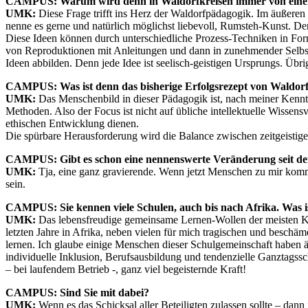
CAMPUS: Warum wird denn in Waldorfkreisen immer von einer
UMK:
Diese Frage trifft ins Herz der Waldorfpädagogik. Im äußere
nenne es gerne und natürlich möglichst liebevoll, Rumsteh-Kunst. Der
Diese Ideen können durch unterschiedliche Prozess-Techniken in For
von Reproduktionen mit Anleitungen und dann in zunehmender Selbsts
Ideen abbilden. Denn jede Idee ist seelisch-geistigen Ursprungs. Übri
CAMPUS: Was ist denn das bisherige Erfolgsrezept von Waldo
UMK:
Das Menschenbild in dieser Pädagogik ist, nach meiner Kenntni
Methoden. Also der Focus ist nicht auf übliche intellektuelle Wissens
ethischen Entwicklung dienen.
Die spürbare Herausforderung wird die Balance zwischen zeitgeisti
CAMPUS: Gibt es schon eine nennenswerte Veränderung seit der
UMK:
Tja, eine ganz gravierende. Wenn jetzt Menschen zu mir kom
sein.
CAMPUS: Sie kennen viele Schulen, auch bis nach Afrika. Was i
UMK:
Das lebensfreudige gemeinsame Lernen-Wollen der meisten Ki
letzten Jahre in Afrika, neben vielen für mich tragischen und beschä
lernen. Ich glaube einige Menschen dieser Schulgemeinschaft haben äh
individuelle Inklusion, Berufsausbildung und tendenzielle Ganztagss
– bei laufendem Betrieb -, ganz viel begeisternde Kraft!
CAMPUS: Sind Sie mit dabei?
UMK:
Wenn es das Schicksal aller Beteiligten zulassen sollte – dann 