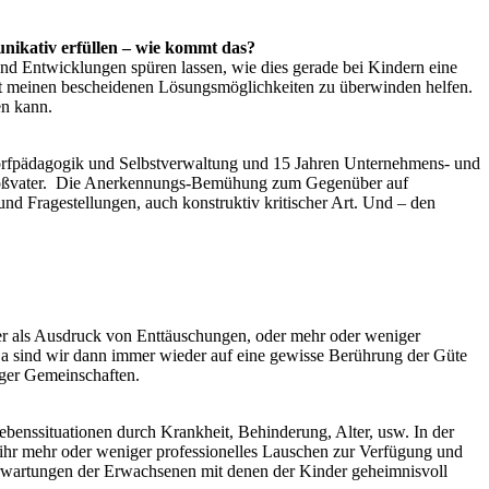
ikativ erfüllen – wie kommt das?
d Entwicklungen spüren lassen, wie dies gerade bei Kindern eine
 mit meinen bescheidenen Lösungsmöglichkeiten zu überwinden helfen.
en kann.
ldorfpädagogik und Selbstverwaltung und 15 Jahren Unternehmens- und
r Großvater. Die Anerkennungs-Bemühung zum Gegenüber auf
d Fragestellungen, auch konstruktiv kritischer Art. Und – den
der als Ausdruck von Enttäuschungen, oder mehr oder weniger
Da sind wir dann immer wieder auf eine gewisse Berührung der Güte
iger Gemeinschaften.
benssituationen durch Krankheit, Behinderung, Alter, usw. In der
 ihr mehr oder weniger professionelles Lauschen zur Verfügung und
Erwartungen der Erwachsenen mit denen der Kinder geheimnisvoll