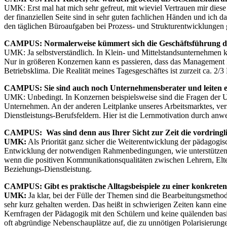
UMK: Erst mal hat mich sehr gefreut, mit wieviel Vertrauen mir dies
der finanziellen Seite sind in sehr guten fachlichen Händen und ich
den täglichen Büroaufgaben bei Prozess- und Strukturentwicklungen g
CAMPUS: Normalerweise kümmert sich die Geschäftsführung d
UMK: Ja selbstverständlich. In Klein- und Mittelstandsunternehmen 
Nur in größeren Konzernen kann es passieren, dass das Management 
Betriebsklima. Die Realität meines Tagesgeschäftes ist zurzeit ca.
CAMPUS: Sie sind auch noch Unternehmensberater und leiten e
UMK: Unbedingt. In Konzernen beispielsweise sind die Fragen der U
Unternehmen. An der anderen Leitplanke unseres Arbeitsmarktes, v
Dienstleistungs-Berufsfeldern. Hier ist die Lernmotivation durch an
CAMPUS: Was sind denn aus Ihrer Sicht zur Zeit die vordringl
UMK:
Als Priorität ganz sicher die Weiterentwicklung der pädagogi
Entwicklung der notwendigen Rahmenbedingungen, wie unterstützende
wenn die positiven Kommunikationsqualitäten zwischen Lehrern, Elter
Beziehungs-Dienstleistung.
CAMPUS: Gibt es praktische Alltagsbeispiele zu einer konkret
UMK:
Ja klar, bei der Fülle der Themen sind die Bearbeitungsmeth
sehr kurz gehalten werden. Das heißt in schwierigen Zeiten kann eine
Kernfragen der Pädagogik mit den Schülern und keine quälenden basi
oft abgründige Nebenschauplätze auf, die zu unnötigen Polarisierung