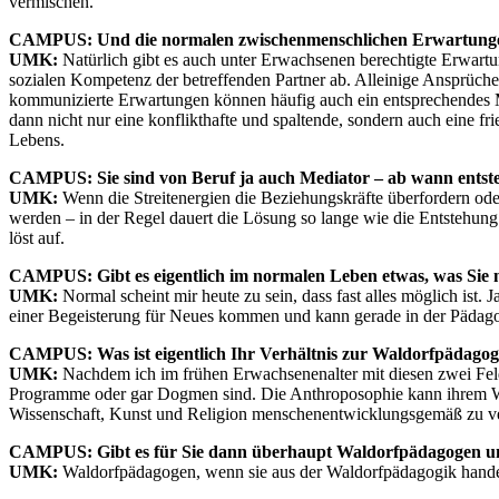
vermischen.
CAMPUS: Und die normalen zwischenmenschlichen Erwartung
UMK:
Natürlich gibt es auch unter Erwachsenen berechtigte Erwartu
sozialen Kompetenz der betreffenden Partner ab. Alleinige Ansprüch
kommunizierte Erwartungen können häufig auch ein entsprechendes 
dann nicht nur eine konflikthafte und spaltende, sondern auch eine f
Lebens.
CAMPUS: Sie sind von Beruf ja auch Mediator – ab wann entsteh
UMK:
Wenn die Streitenergien die Beziehungskräfte überfordern oder
werden – in der Regel dauert die Lösung so lange wie die Entstehung
löst auf.
CAMPUS: Gibt es eigentlich im normalen Leben etwas, was Sie 
UMK:
Normal scheint mir heute zu sein, dass fast alles möglich ist. 
einer Begeisterung für Neues kommen und kann gerade in der Pädago
CAMPUS: Was ist eigentlich Ihr Verhältnis zur Waldorfpädago
UMK:
Nachdem ich im frühen Erwachsenenalter mit diesen zwei Felde
Programme oder gar Dogmen sind. Die Anthroposophie kann ihrem We
Wissenschaft, Kunst und Religion menschenentwicklungsgemäß zu ve
CAMPUS: Gibt es für Sie dann überhaupt Waldorfpädagogen 
UMK:
Waldorfpädagogen, wenn sie aus der Waldorfpädagogik handel