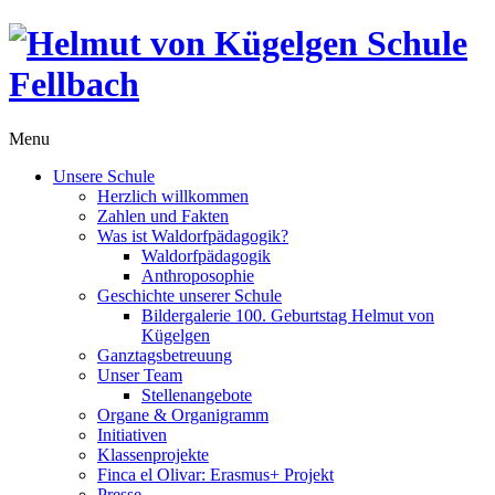
Menu
Unsere Schule
Herzlich willkommen
Zahlen und Fakten
Was ist Waldorfpädagogik?
Waldorfpädagogik
Anthroposophie
Geschichte unserer Schule
Bildergalerie 100. Geburtstag Helmut von
Kügelgen
Ganztagsbetreuung
Unser Team
Stellenangebote
Organe & Organigramm
Initiativen
Klassenprojekte
Finca el Olivar: Erasmus+ Projekt
Presse