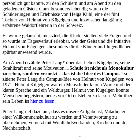
persönlich gut kannte, zu den Schülern und am Abend zu den
geladenen Gästen. Ganz besonders lebendig waren die
Schilderungen und Erlebnisse von Helga Kühl, eine der fünf
Tochter von Helmut von Kügelgen und inzwischen langjährig
erfahrene Waldorflehrerin in der Schweiz.
Es wurde gelauscht, musiziert, die Kinder stellten viele Fragen und
so wurde im Tagesverlauf erlebbar, wie der Geist und die Initiative
Helmut von Kügelgens besonders für die Kinder und Jugendlichen
spürbar anwesend wurde.
Am Abend erzählte Peter Lang* über das Leben Kügelgens, seine
Strahlkraft und seine Motivation.
„Schule ist nicht als Monokultur
zu sehen, sondern vernetzt – das ist die Idee des Campus.“
so
zitierte Peter Lang die Campus-Idee von Helmut von Kügelgen von
1971. Helmut Kügelgen war ein Mensch der klaren Worte und der
klaren Sprache und ein Weltbürger. Helmut von Kügelgen konnte
Menschen begeistern, neues vor Ort entstehen zu lassen. Mehr über
sein Leben ist
hier zu lesen.
Peter Lang rief dazu auf, dass es unsere Aufgabe ist, Mitarbeiter
einer Willkommenskultur zu werden und Verantwortung zu
übernehmen, vernetzt mit Wohlfahrtsverbänden, Kirchen und der
Nachbarschaft.