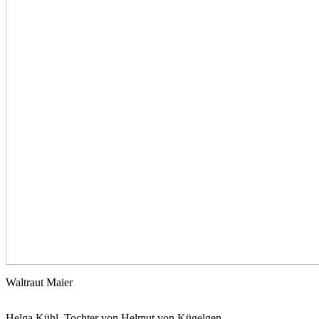
Waltraut Maier
Helga Kühl, Tochter von Helmut von Kügelgen