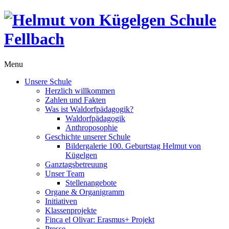
Menu
Unsere Schule
Herzlich willkommen
Zahlen und Fakten
Was ist Waldorfpädagogik?
Waldorfpädagogik
Anthroposophie
Geschichte unserer Schule
Bildergalerie 100. Geburtstag Helmut von
Kügelgen
Ganztagsbetreuung
Unser Team
Stellenangebote
Organe & Organigramm
Initiativen
Klassenprojekte
Finca el Olivar: Erasmus+ Projekt
Presse