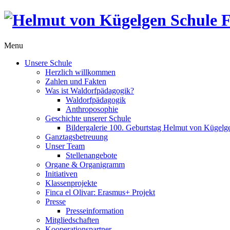
Menu
Unsere Schule
Herzlich willkommen
Zahlen und Fakten
Was ist Waldorfpädagogik?
Waldorfpädagogik
Anthroposophie
Geschichte unserer Schule
Bildergalerie 100. Geburtstag Helmut von Kügelg
Ganztagsbetreuung
Unser Team
Stellenangebote
Organe & Organigramm
Initiativen
Klassenprojekte
Finca el Olivar: Erasmus+ Projekt
Presse
Presseinformation
Mitgliedschaften
Kooperationspartner