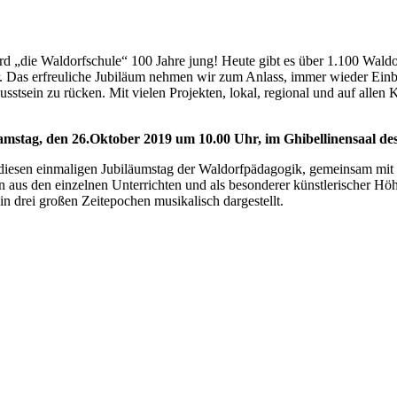
rd „die Waldorfschule“ 100 Jahre jung! Heute gibt es über 1.100 Waldo
 Das erfreuliche Jubiläum nehmen wir zum Anlass, immer wieder Einbl
stsein zu rücken. Mit vielen Projekten, lokal, regional und auf allen
mstag, den 26.Oktober 2019 um 10.00 Uhr, im Ghibellinensaal de
diesen einmaligen Jubiläumstag der Waldorfpädagogik, gemeinsam mit S
 aus den einzelnen Unterrichten und als besonderer künstlerischer H
drei großen Zeitepochen musikalisch dargestellt.