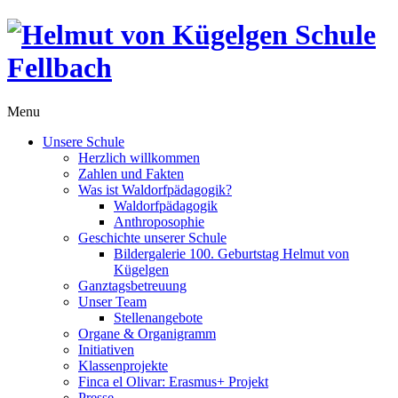
Menu
Unsere Schule
Herzlich willkommen
Zahlen und Fakten
Was ist Waldorfpädagogik?
Waldorfpädagogik
Anthroposophie
Geschichte unserer Schule
Bildergalerie 100. Geburtstag Helmut von
Kügelgen
Ganztagsbetreuung
Unser Team
Stellenangebote
Organe & Organigramm
Initiativen
Klassenprojekte
Finca el Olivar: Erasmus+ Projekt
Presse