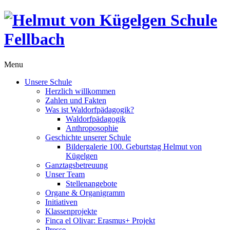
Menu
Unsere Schule
Herzlich willkommen
Zahlen und Fakten
Was ist Waldorfpädagogik?
Waldorfpädagogik
Anthroposophie
Geschichte unserer Schule
Bildergalerie 100. Geburtstag Helmut von
Kügelgen
Ganztagsbetreuung
Unser Team
Stellenangebote
Organe & Organigramm
Initiativen
Klassenprojekte
Finca el Olivar: Erasmus+ Projekt
Presse