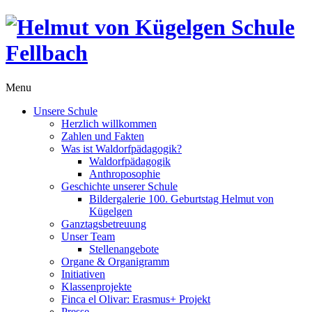
Menu
Unsere Schule
Herzlich willkommen
Zahlen und Fakten
Was ist Waldorfpädagogik?
Waldorfpädagogik
Anthroposophie
Geschichte unserer Schule
Bildergalerie 100. Geburtstag Helmut von
Kügelgen
Ganztagsbetreuung
Unser Team
Stellenangebote
Organe & Organigramm
Initiativen
Klassenprojekte
Finca el Olivar: Erasmus+ Projekt
Presse