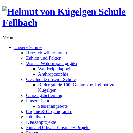
Menu
Unsere Schule
Herzlich willkommen
Zahlen und Fakten
Was ist Waldorfpädagogik?
Waldorfpädagogik
Anthroposophie
Geschichte unserer Schule
Bildergalerie 100. Geburtstag Helmut von
Kügelgen
Ganztagsbetreuung
Unser Team
Stellenangebote
Organe & Organigramm
Initiativen
Klassenprojekte
Finca el Olivar: Erasmus+ Projekt
Presse