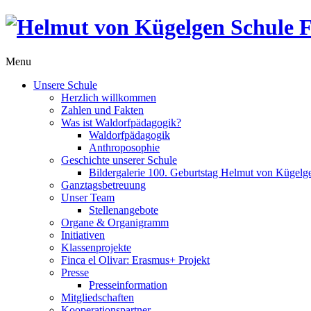
Menu
Unsere Schule
Herzlich willkommen
Zahlen und Fakten
Was ist Waldorfpädagogik?
Waldorfpädagogik
Anthroposophie
Geschichte unserer Schule
Bildergalerie 100. Geburtstag Helmut von Kügelg
Ganztagsbetreuung
Unser Team
Stellenangebote
Organe & Organigramm
Initiativen
Klassenprojekte
Finca el Olivar: Erasmus+ Projekt
Presse
Presseinformation
Mitgliedschaften
Kooperationspartner