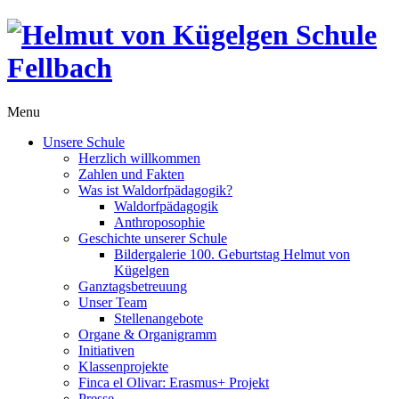
Menu
Unsere Schule
Herzlich willkommen
Zahlen und Fakten
Was ist Waldorfpädagogik?
Waldorfpädagogik
Anthroposophie
Geschichte unserer Schule
Bildergalerie 100. Geburtstag Helmut von
Kügelgen
Ganztagsbetreuung
Unser Team
Stellenangebote
Organe & Organigramm
Initiativen
Klassenprojekte
Finca el Olivar: Erasmus+ Projekt
Presse