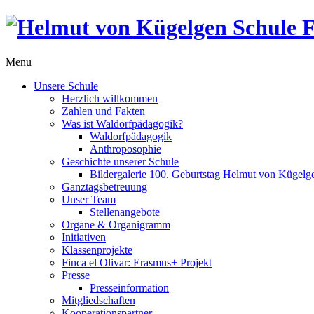
Menu
Unsere Schule
Herzlich willkommen
Zahlen und Fakten
Was ist Waldorfpädagogik?
Waldorfpädagogik
Anthroposophie
Geschichte unserer Schule
Bildergalerie 100. Geburtstag Helmut von Kügelg
Ganztagsbetreuung
Unser Team
Stellenangebote
Organe & Organigramm
Initiativen
Klassenprojekte
Finca el Olivar: Erasmus+ Projekt
Presse
Presseinformation
Mitgliedschaften
Kooperationspartner