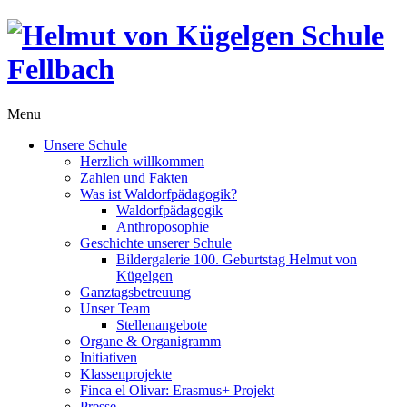
Menu
Unsere Schule
Herzlich willkommen
Zahlen und Fakten
Was ist Waldorfpädagogik?
Waldorfpädagogik
Anthroposophie
Geschichte unserer Schule
Bildergalerie 100. Geburtstag Helmut von
Kügelgen
Ganztagsbetreuung
Unser Team
Stellenangebote
Organe & Organigramm
Initiativen
Klassenprojekte
Finca el Olivar: Erasmus+ Projekt
Presse