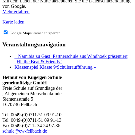
Mit dem Laden der Karte akzeptieren Sie die Datenschutzerklärung
von Google.
Mehr erfahren
Karte laden
Google Maps immer entsperren
Veranstaltungsnavigation
«
Namibia zu Gast- Partnerschule aus Windhoek präsentiert
„Hit the Beat & Friends“
Klassenspiel Klasse 9/Schüleraufführung
»
Helmut von Kügelgen-Schule
gemeinnützige GmbH
Freie Schule auf Grundlage der
„Allgemeinen Menschenkunde“
Siemensstraße 5
D-70736 Fellbach
Tel. 0049-(0)0711-51 09 91-10
Tel. 0049-(0)0711-51 09 91-13
Fax 0049-(0)711- 34 24 97-36
schule@cw-fellbach.de