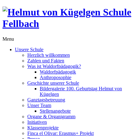
Menu
Unsere Schule
Herzlich willkommen
Zahlen und Fakten
Was ist Waldorfpädagogik?
Waldorfpädagogik
Anthroposophie
Geschichte unserer Schule
Bildergalerie 100. Geburtstag Helmut von
Kügelgen
Ganztagsbetreuung
Unser Team
Stellenangebote
Organe & Organigramm
Initiativen
Klassenprojekte
Finca el Olivar: Erasmus+ Projekt
Presse