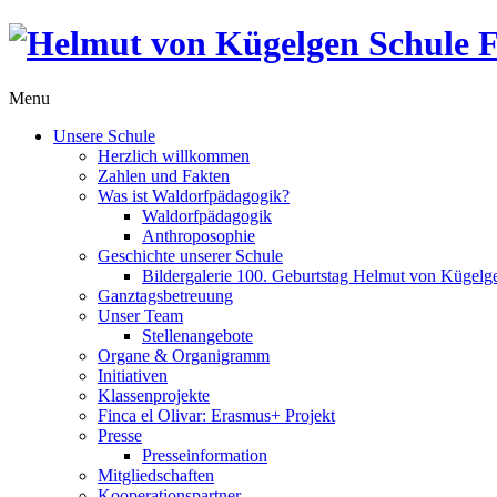
Menu
Unsere Schule
Herzlich willkommen
Zahlen und Fakten
Was ist Waldorfpädagogik?
Waldorfpädagogik
Anthroposophie
Geschichte unserer Schule
Bildergalerie 100. Geburtstag Helmut von Kügelg
Ganztagsbetreuung
Unser Team
Stellenangebote
Organe & Organigramm
Initiativen
Klassenprojekte
Finca el Olivar: Erasmus+ Projekt
Presse
Presseinformation
Mitgliedschaften
Kooperationspartner