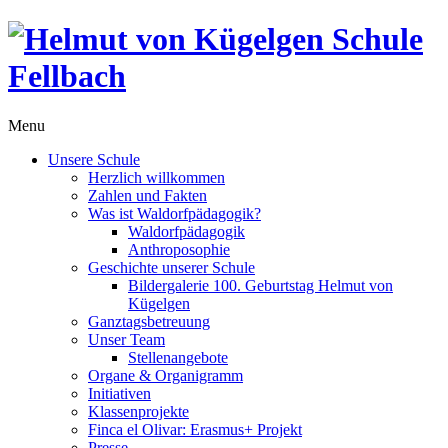
Menu
Unsere Schule
Herzlich willkommen
Zahlen und Fakten
Was ist Waldorfpädagogik?
Waldorfpädagogik
Anthroposophie
Geschichte unserer Schule
Bildergalerie 100. Geburtstag Helmut von
Kügelgen
Ganztagsbetreuung
Unser Team
Stellenangebote
Organe & Organigramm
Initiativen
Klassenprojekte
Finca el Olivar: Erasmus+ Projekt
Presse