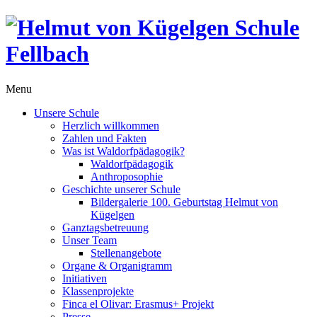
Menu
Unsere Schule
Herzlich willkommen
Zahlen und Fakten
Was ist Waldorfpädagogik?
Waldorfpädagogik
Anthroposophie
Geschichte unserer Schule
Bildergalerie 100. Geburtstag Helmut von
Kügelgen
Ganztagsbetreuung
Unser Team
Stellenangebote
Organe & Organigramm
Initiativen
Klassenprojekte
Finca el Olivar: Erasmus+ Projekt
Presse