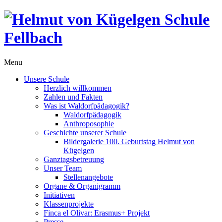
Menu
Unsere Schule
Herzlich willkommen
Zahlen und Fakten
Was ist Waldorfpädagogik?
Waldorfpädagogik
Anthroposophie
Geschichte unserer Schule
Bildergalerie 100. Geburtstag Helmut von
Kügelgen
Ganztagsbetreuung
Unser Team
Stellenangebote
Organe & Organigramm
Initiativen
Klassenprojekte
Finca el Olivar: Erasmus+ Projekt
Presse