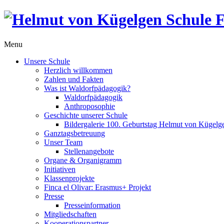
Menu
Unsere Schule
Herzlich willkommen
Zahlen und Fakten
Was ist Waldorfpädagogik?
Waldorfpädagogik
Anthroposophie
Geschichte unserer Schule
Bildergalerie 100. Geburtstag Helmut von Kügelg
Ganztagsbetreuung
Unser Team
Stellenangebote
Organe & Organigramm
Initiativen
Klassenprojekte
Finca el Olivar: Erasmus+ Projekt
Presse
Presseinformation
Mitgliedschaften
Kooperationspartner