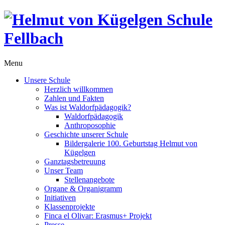
Menu
Unsere Schule
Herzlich willkommen
Zahlen und Fakten
Was ist Waldorfpädagogik?
Waldorfpädagogik
Anthroposophie
Geschichte unserer Schule
Bildergalerie 100. Geburtstag Helmut von
Kügelgen
Ganztagsbetreuung
Unser Team
Stellenangebote
Organe & Organigramm
Initiativen
Klassenprojekte
Finca el Olivar: Erasmus+ Projekt
Presse