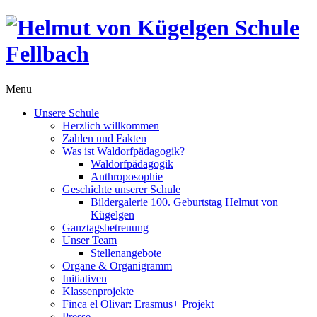
Menu
Unsere Schule
Herzlich willkommen
Zahlen und Fakten
Was ist Waldorfpädagogik?
Waldorfpädagogik
Anthroposophie
Geschichte unserer Schule
Bildergalerie 100. Geburtstag Helmut von
Kügelgen
Ganztagsbetreuung
Unser Team
Stellenangebote
Organe & Organigramm
Initiativen
Klassenprojekte
Finca el Olivar: Erasmus+ Projekt
Presse