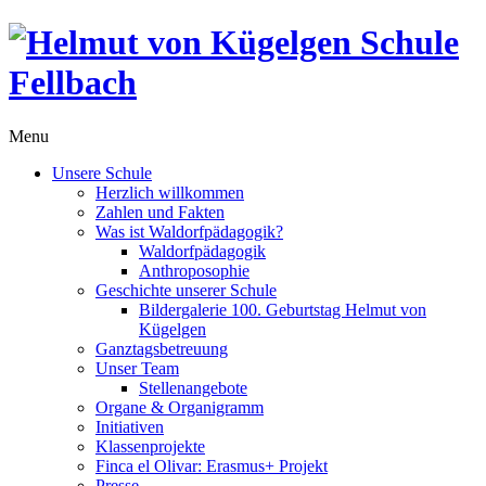
Menu
Unsere Schule
Herzlich willkommen
Zahlen und Fakten
Was ist Waldorfpädagogik?
Waldorfpädagogik
Anthroposophie
Geschichte unserer Schule
Bildergalerie 100. Geburtstag Helmut von
Kügelgen
Ganztagsbetreuung
Unser Team
Stellenangebote
Organe & Organigramm
Initiativen
Klassenprojekte
Finca el Olivar: Erasmus+ Projekt
Presse