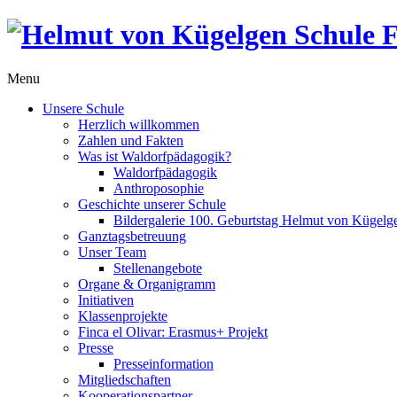
Menu
Unsere Schule
Herzlich willkommen
Zahlen und Fakten
Was ist Waldorfpädagogik?
Waldorfpädagogik
Anthroposophie
Geschichte unserer Schule
Bildergalerie 100. Geburtstag Helmut von Kügelg
Ganztagsbetreuung
Unser Team
Stellenangebote
Organe & Organigramm
Initiativen
Klassenprojekte
Finca el Olivar: Erasmus+ Projekt
Presse
Presseinformation
Mitgliedschaften
Kooperationspartner