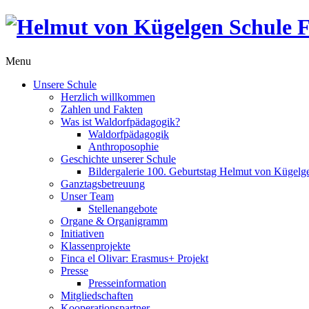
Menu
Unsere Schule
Herzlich willkommen
Zahlen und Fakten
Was ist Waldorfpädagogik?
Waldorfpädagogik
Anthroposophie
Geschichte unserer Schule
Bildergalerie 100. Geburtstag Helmut von Kügelg
Ganztagsbetreuung
Unser Team
Stellenangebote
Organe & Organigramm
Initiativen
Klassenprojekte
Finca el Olivar: Erasmus+ Projekt
Presse
Presseinformation
Mitgliedschaften
Kooperationspartner