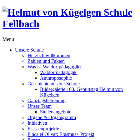
Menu
Unsere Schule
Herzlich willkommen
Zahlen und Fakten
Was ist Waldorfpädagogik?
Waldorfpädagogik
Anthroposophie
Geschichte unserer Schule
Bildergalerie 100. Geburtstag Helmut von
Kügelgen
Ganztagsbetreuung
Unser Team
Stellenangebote
Organe & Organigramm
Initiativen
Klassenprojekte
Finca el Olivar: Erasmus+ Projekt
Presse