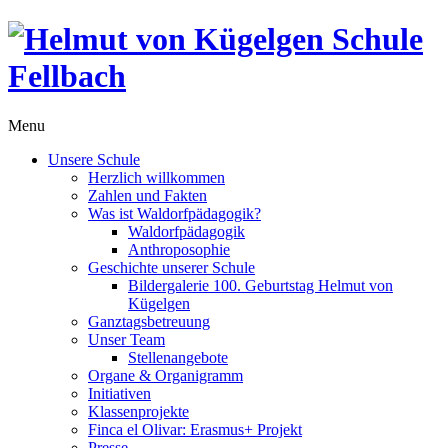
Menu
Unsere Schule
Herzlich willkommen
Zahlen und Fakten
Was ist Waldorfpädagogik?
Waldorfpädagogik
Anthroposophie
Geschichte unserer Schule
Bildergalerie 100. Geburtstag Helmut von
Kügelgen
Ganztagsbetreuung
Unser Team
Stellenangebote
Organe & Organigramm
Initiativen
Klassenprojekte
Finca el Olivar: Erasmus+ Projekt
Presse