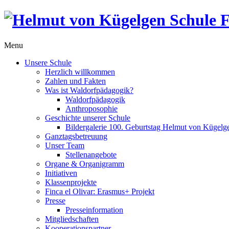
Menu
Unsere Schule
Herzlich willkommen
Zahlen und Fakten
Was ist Waldorfpädagogik?
Waldorfpädagogik
Anthroposophie
Geschichte unserer Schule
Bildergalerie 100. Geburtstag Helmut von Kügelg
Ganztagsbetreuung
Unser Team
Stellenangebote
Organe & Organigramm
Initiativen
Klassenprojekte
Finca el Olivar: Erasmus+ Projekt
Presse
Presseinformation
Mitgliedschaften
Kooperationspartner