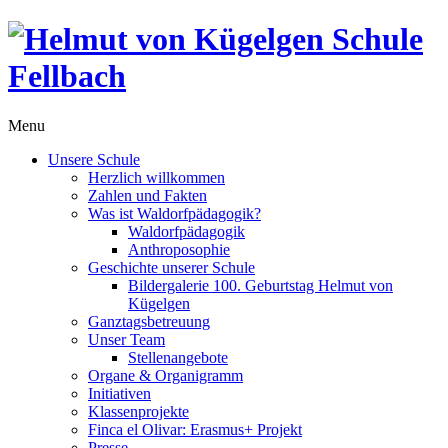
Menu
Unsere Schule
Herzlich willkommen
Zahlen und Fakten
Was ist Waldorfpädagogik?
Waldorfpädagogik
Anthroposophie
Geschichte unserer Schule
Bildergalerie 100. Geburtstag Helmut von
Kügelgen
Ganztagsbetreuung
Unser Team
Stellenangebote
Organe & Organigramm
Initiativen
Klassenprojekte
Finca el Olivar: Erasmus+ Projekt
Presse