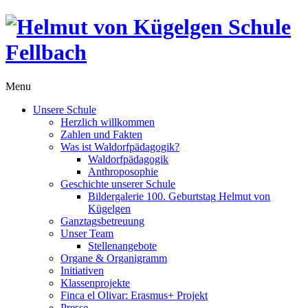
Menu
Unsere Schule
Herzlich willkommen
Zahlen und Fakten
Was ist Waldorfpädagogik?
Waldorfpädagogik
Anthroposophie
Geschichte unserer Schule
Bildergalerie 100. Geburtstag Helmut von
Kügelgen
Ganztagsbetreuung
Unser Team
Stellenangebote
Organe & Organigramm
Initiativen
Klassenprojekte
Finca el Olivar: Erasmus+ Projekt
Presse