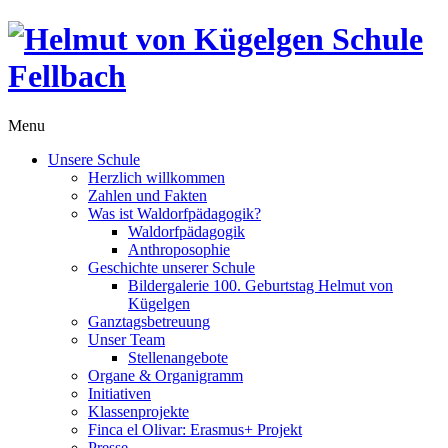
Menu
Unsere Schule
Herzlich willkommen
Zahlen und Fakten
Was ist Waldorfpädagogik?
Waldorfpädagogik
Anthroposophie
Geschichte unserer Schule
Bildergalerie 100. Geburtstag Helmut von
Kügelgen
Ganztagsbetreuung
Unser Team
Stellenangebote
Organe & Organigramm
Initiativen
Klassenprojekte
Finca el Olivar: Erasmus+ Projekt
Presse