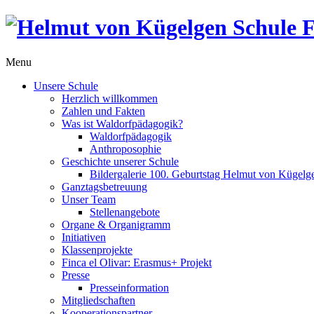
Menu
Unsere Schule
Herzlich willkommen
Zahlen und Fakten
Was ist Waldorfpädagogik?
Waldorfpädagogik
Anthroposophie
Geschichte unserer Schule
Bildergalerie 100. Geburtstag Helmut von Kügelg
Ganztagsbetreuung
Unser Team
Stellenangebote
Organe & Organigramm
Initiativen
Klassenprojekte
Finca el Olivar: Erasmus+ Projekt
Presse
Presseinformation
Mitgliedschaften
Kooperationspartner