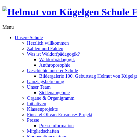
Menu
Unsere Schule
Herzlich willkommen
Zahlen und Fakten
Was ist Waldorfpädagogik?
Waldorfpädagogik
Anthroposophie
Geschichte unserer Schule
Bildergalerie 100. Geburtstag Helmut von Kügelg
Ganztagsbetreuung
Unser Team
Stellenangebote
Organe & Organigramm
Initiativen
Klassenprojekte
Finca el Olivar: Erasmus+ Projekt
Presse
Presseinformation
Mitgliedschaften
Kooperationspartner