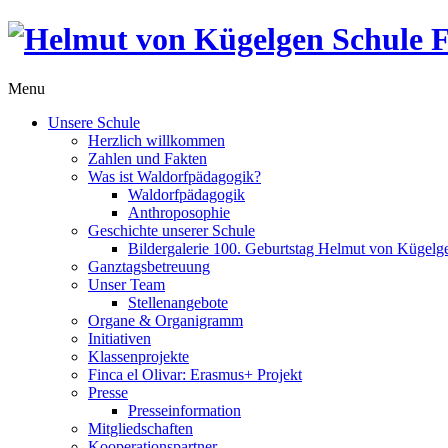
Menu
Unsere Schule
Herzlich willkommen
Zahlen und Fakten
Was ist Waldorfpädagogik?
Waldorfpädagogik
Anthroposophie
Geschichte unserer Schule
Bildergalerie 100. Geburtstag Helmut von Kügelg
Ganztagsbetreuung
Unser Team
Stellenangebote
Organe & Organigramm
Initiativen
Klassenprojekte
Finca el Olivar: Erasmus+ Projekt
Presse
Presseinformation
Mitgliedschaften
Kooperationspartner