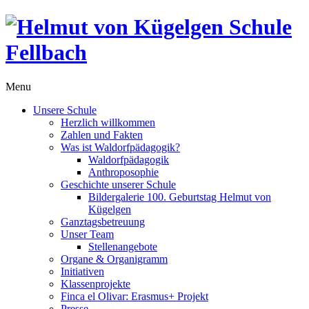
Menu
Unsere Schule
Herzlich willkommen
Zahlen und Fakten
Was ist Waldorfpädagogik?
Waldorfpädagogik
Anthroposophie
Geschichte unserer Schule
Bildergalerie 100. Geburtstag Helmut von
Kügelgen
Ganztagsbetreuung
Unser Team
Stellenangebote
Organe & Organigramm
Initiativen
Klassenprojekte
Finca el Olivar: Erasmus+ Projekt
Presse