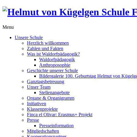
Menu
Unsere Schule
Herzlich willkommen
Zahlen und Fakten
Was ist Waldorfpädagogik?
Waldorfpädagogik
Anthroposophie
Geschichte unserer Schule
Bildergalerie 100. Geburtstag Helmut von Kügelg
Ganztagsbetreuung
Unser Team
Stellenangebote
Organe & Organigramm
Initiativen
Klassenprojekte
Finca el Olivar: Erasmus+ Projekt
Presse
Presseinformation
Mitgliedschaften
Kooperationspartner