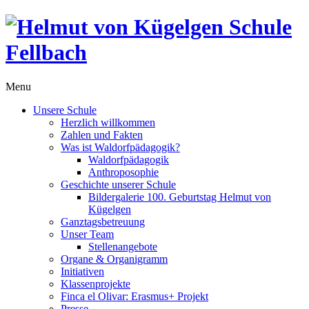
Menu
Unsere Schule
Herzlich willkommen
Zahlen und Fakten
Was ist Waldorfpädagogik?
Waldorfpädagogik
Anthroposophie
Geschichte unserer Schule
Bildergalerie 100. Geburtstag Helmut von
Kügelgen
Ganztagsbetreuung
Unser Team
Stellenangebote
Organe & Organigramm
Initiativen
Klassenprojekte
Finca el Olivar: Erasmus+ Projekt
Presse