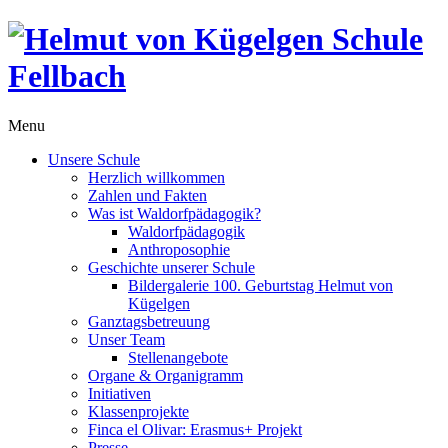
Menu
Unsere Schule
Herzlich willkommen
Zahlen und Fakten
Was ist Waldorfpädagogik?
Waldorfpädagogik
Anthroposophie
Geschichte unserer Schule
Bildergalerie 100. Geburtstag Helmut von
Kügelgen
Ganztagsbetreuung
Unser Team
Stellenangebote
Organe & Organigramm
Initiativen
Klassenprojekte
Finca el Olivar: Erasmus+ Projekt
Presse