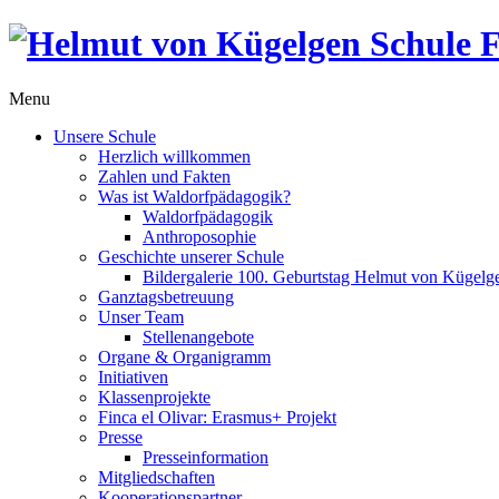
Menu
Unsere Schule
Herzlich willkommen
Zahlen und Fakten
Was ist Waldorfpädagogik?
Waldorfpädagogik
Anthroposophie
Geschichte unserer Schule
Bildergalerie 100. Geburtstag Helmut von Kügelg
Ganztagsbetreuung
Unser Team
Stellenangebote
Organe & Organigramm
Initiativen
Klassenprojekte
Finca el Olivar: Erasmus+ Projekt
Presse
Presseinformation
Mitgliedschaften
Kooperationspartner