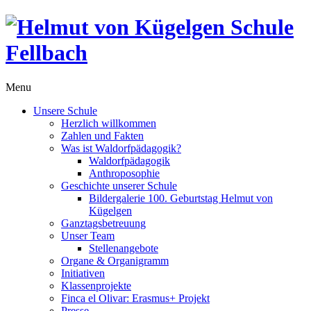
Menu
Unsere Schule
Herzlich willkommen
Zahlen und Fakten
Was ist Waldorfpädagogik?
Waldorfpädagogik
Anthroposophie
Geschichte unserer Schule
Bildergalerie 100. Geburtstag Helmut von
Kügelgen
Ganztagsbetreuung
Unser Team
Stellenangebote
Organe & Organigramm
Initiativen
Klassenprojekte
Finca el Olivar: Erasmus+ Projekt
Presse