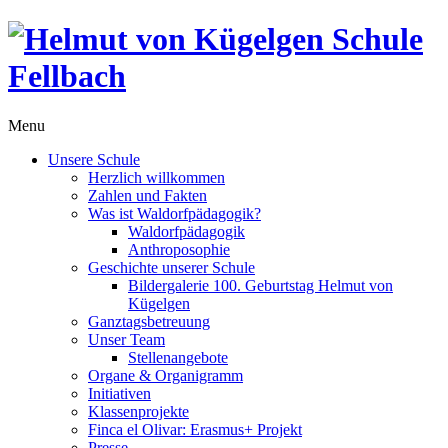
Menu
Unsere Schule
Herzlich willkommen
Zahlen und Fakten
Was ist Waldorfpädagogik?
Waldorfpädagogik
Anthroposophie
Geschichte unserer Schule
Bildergalerie 100. Geburtstag Helmut von
Kügelgen
Ganztagsbetreuung
Unser Team
Stellenangebote
Organe & Organigramm
Initiativen
Klassenprojekte
Finca el Olivar: Erasmus+ Projekt
Presse