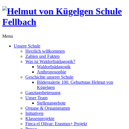
Menu
Unsere Schule
Herzlich willkommen
Zahlen und Fakten
Was ist Waldorfpädagogik?
Waldorfpädagogik
Anthroposophie
Geschichte unserer Schule
Bildergalerie 100. Geburtstag Helmut von
Kügelgen
Ganztagsbetreuung
Unser Team
Stellenangebote
Organe & Organigramm
Initiativen
Klassenprojekte
Finca el Olivar: Erasmus+ Projekt
Presse