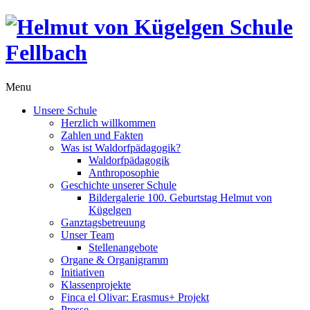
Menu
Unsere Schule
Herzlich willkommen
Zahlen und Fakten
Was ist Waldorfpädagogik?
Waldorfpädagogik
Anthroposophie
Geschichte unserer Schule
Bildergalerie 100. Geburtstag Helmut von
Kügelgen
Ganztagsbetreuung
Unser Team
Stellenangebote
Organe & Organigramm
Initiativen
Klassenprojekte
Finca el Olivar: Erasmus+ Projekt
Presse