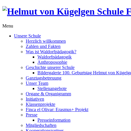
Menu
Unsere Schule
Herzlich willkommen
Zahlen und Fakten
Was ist Waldorfpädagogik?
Waldorfpädagogik
Anthroposophie
Geschichte unserer Schule
Bildergalerie 100. Geburtstag Helmut von Kügelg
Ganztagsbetreuung
Unser Team
Stellenangebote
Organe & Organigramm
Initiativen
Klassenprojekte
Finca el Olivar: Erasmus+ Projekt
Presse
Presseinformation
Mitgliedschaften
Kooperationspartner