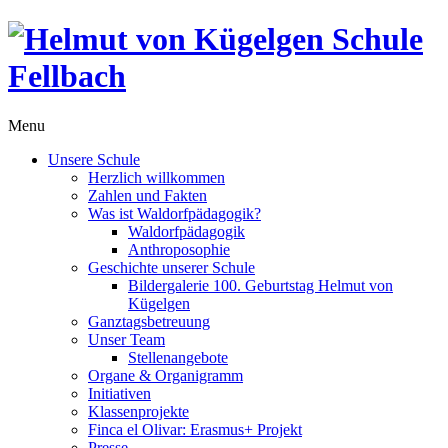
Menu
Unsere Schule
Herzlich willkommen
Zahlen und Fakten
Was ist Waldorfpädagogik?
Waldorfpädagogik
Anthroposophie
Geschichte unserer Schule
Bildergalerie 100. Geburtstag Helmut von
Kügelgen
Ganztagsbetreuung
Unser Team
Stellenangebote
Organe & Organigramm
Initiativen
Klassenprojekte
Finca el Olivar: Erasmus+ Projekt
Presse