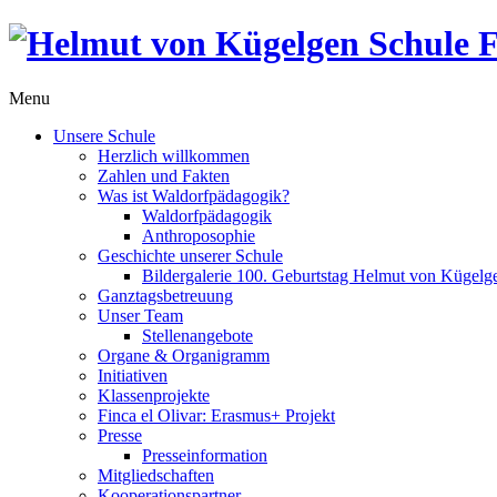
Menu
Unsere Schule
Herzlich willkommen
Zahlen und Fakten
Was ist Waldorfpädagogik?
Waldorfpädagogik
Anthroposophie
Geschichte unserer Schule
Bildergalerie 100. Geburtstag Helmut von Kügelg
Ganztagsbetreuung
Unser Team
Stellenangebote
Organe & Organigramm
Initiativen
Klassenprojekte
Finca el Olivar: Erasmus+ Projekt
Presse
Presseinformation
Mitgliedschaften
Kooperationspartner