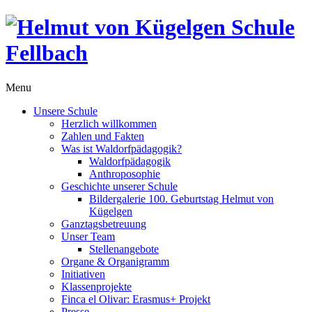
Menu
Unsere Schule
Herzlich willkommen
Zahlen und Fakten
Was ist Waldorfpädagogik?
Waldorfpädagogik
Anthroposophie
Geschichte unserer Schule
Bildergalerie 100. Geburtstag Helmut von
Kügelgen
Ganztagsbetreuung
Unser Team
Stellenangebote
Organe & Organigramm
Initiativen
Klassenprojekte
Finca el Olivar: Erasmus+ Projekt
Presse