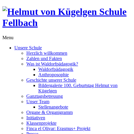
Menu
Unsere Schule
Herzlich willkommen
Zahlen und Fakten
Was ist Waldorfpädagogik?
Waldorfpädagogik
Anthroposophie
Geschichte unserer Schule
Bildergalerie 100. Geburtstag Helmut von
Kügelgen
Ganztagsbetreuung
Unser Team
Stellenangebote
Organe & Organigramm
Initiativen
Klassenprojekte
Finca el Olivar: Erasmus+ Projekt
Presse