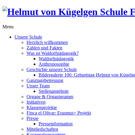
Menu
Unsere Schule
Herzlich willkommen
Zahlen und Fakten
Was ist Waldorfpädagogik?
Waldorfpädagogik
Anthroposophie
Geschichte unserer Schule
Bildergalerie 100. Geburtstag Helmut von Kügelg
Ganztagsbetreuung
Unser Team
Stellenangebote
Organe & Organigramm
Initiativen
Klassenprojekte
Finca el Olivar: Erasmus+ Projekt
Presse
Presseinformation
Mitgliedschaften
Kooperationspartner