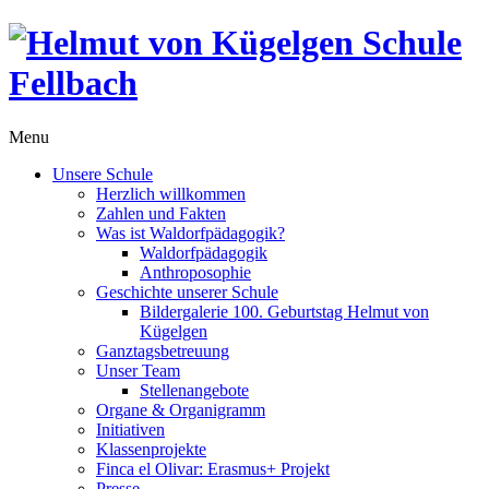
Menu
Unsere Schule
Herzlich willkommen
Zahlen und Fakten
Was ist Waldorfpädagogik?
Waldorfpädagogik
Anthroposophie
Geschichte unserer Schule
Bildergalerie 100. Geburtstag Helmut von
Kügelgen
Ganztagsbetreuung
Unser Team
Stellenangebote
Organe & Organigramm
Initiativen
Klassenprojekte
Finca el Olivar: Erasmus+ Projekt
Presse